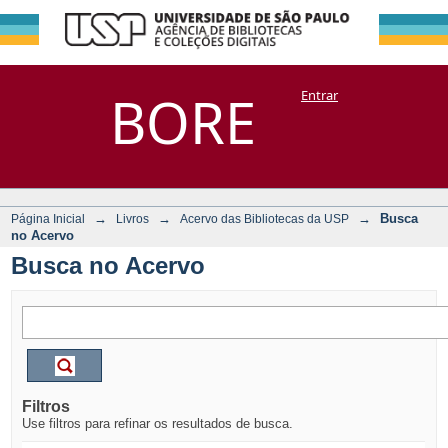
Busca no Acervo
Repositório
BORE
Entrar
DSpace/Manakin + Corisco
→
→
→
Busca
Página Inicial
Livros
Acervo das Bibliotecas da USP
no Acervo
Busca no Acervo
Filtros
Use filtros para refinar os resultados de busca.