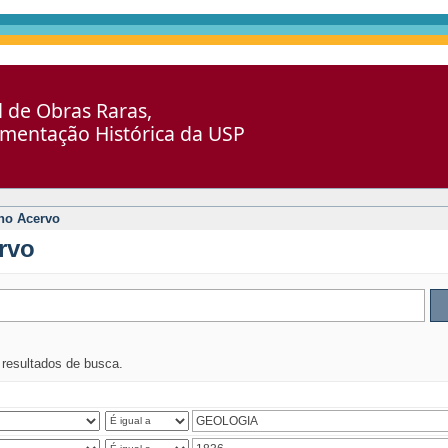
al de Obras Raras,
umentação Histórica da USP
no Acervo
rvo
s resultados de busca.