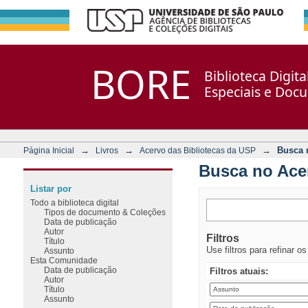
Busca no Acervo
Repositório DSpace/Manakin + Corisco
BORE
Biblioteca Digit
Especiais e Doc
→
→
→
Busca 
Página Inicial
Livros
Acervo das Bibliotecas da USP
Busca no Ace
Listar por
Todo a biblioteca digital
Tipos de documento & Coleções
Data de publicação
Autor
Filtros
Título
Use filtros para refinar o
Assunto
Esta Comunidade
Data de publicação
Filtros atuais:
Autor
Título
Assunto