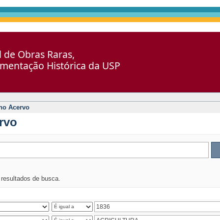
al de Obras Raras,
umentação Histórica da USP
no Acervo
rvo
s resultados de busca.