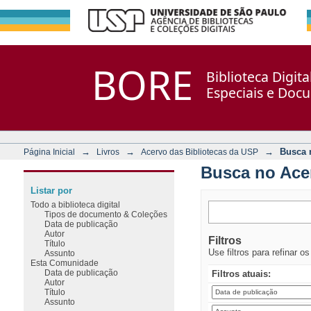
Busca no Acervo
Repositório DSpace/Manakin + Corisco
BORE
Biblioteca Digit
Especiais e Doc
→
→
→
Busca 
Página Inicial
Livros
Acervo das Bibliotecas da USP
Busca no Ace
Listar por
Todo a biblioteca digital
Tipos de documento & Coleções
Data de publicação
Autor
Filtros
Título
Use filtros para refinar o
Assunto
Esta Comunidade
Data de publicação
Filtros atuais:
Autor
Título
Assunto