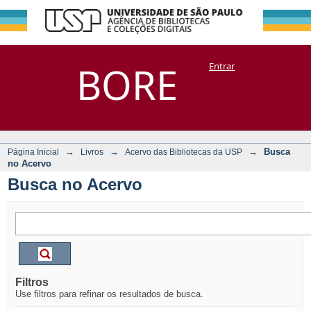
Busca no Acervo
Repositório
BORE
Entrar
DSpace/Manakin + Corisco
→
→
→
Busca
Página Inicial
Livros
Acervo das Bibliotecas da USP
no Acervo
Busca no Acervo
Filtros
Use filtros para refinar os resultados de busca.