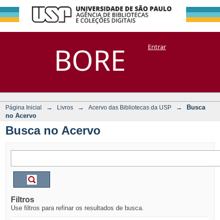
Busca no Acervo
Repositório
BORE
Entrar
DSpace/Manakin + Corisco
→
→
→
Busca
Página Inicial
Livros
Acervo das Bibliotecas da USP
no Acervo
Busca no Acervo
Filtros
Use filtros para refinar os resultados de busca.