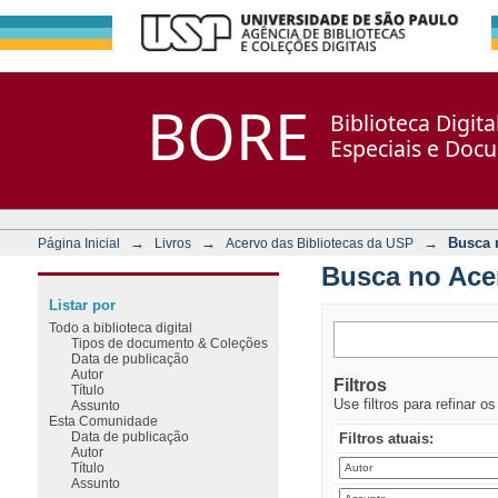
Busca no Acervo
Repositório DSpace/Manakin + Corisco
BORE
Biblioteca Digit
Especiais e Doc
→
→
→
Busca 
Página Inicial
Livros
Acervo das Bibliotecas da USP
Busca no Ace
Listar por
Todo a biblioteca digital
Tipos de documento & Coleções
Data de publicação
Autor
Filtros
Título
Use filtros para refinar o
Assunto
Esta Comunidade
Data de publicação
Filtros atuais:
Autor
Título
Assunto