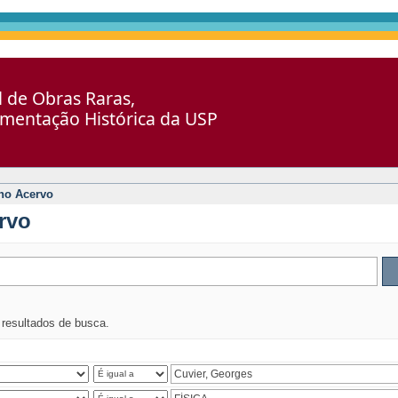
al de Obras Raras,
umentação Histórica da USP
no Acervo
rvo
s resultados de busca.