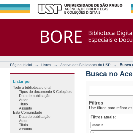
Busca no Acervo
Repositório DSpace/Manakin + Corisco
BORE
Biblioteca Digit
Especiais e Doc
→
→
→
Busca 
Página Inicial
Livros
Acervo das Bibliotecas da USP
Busca no Ace
Listar por
Todo a biblioteca digital
Tipos de documento & Coleções
Data de publicação
Autor
Filtros
Título
Use filtros para refinar o
Assunto
Esta Comunidade
Data de publicação
Filtros atuais:
Autor
Título
Assunto