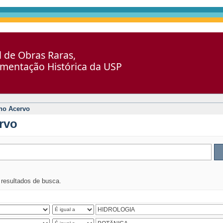
al de Obras Raras,
umentação Histórica da USP
no Acervo
rvo
s resultados de busca.