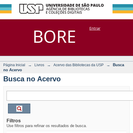
Busca no Acervo
Repositório
BORE
Entrar
DSpace/Manakin + Corisco
→
→
→
Busca
Página Inicial
Livros
Acervo das Bibliotecas da USP
no Acervo
Busca no Acervo
Filtros
Use filtros para refinar os resultados de busca.