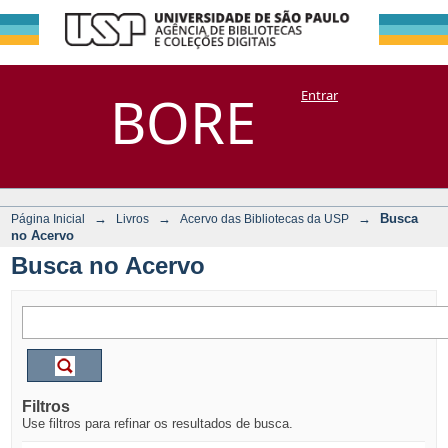
Busca no Acervo
Repositório
BORE
Entrar
DSpace/Manakin + Corisco
→
→
→
Busca
Página Inicial
Livros
Acervo das Bibliotecas da USP
no Acervo
Busca no Acervo
Filtros
Use filtros para refinar os resultados de busca.