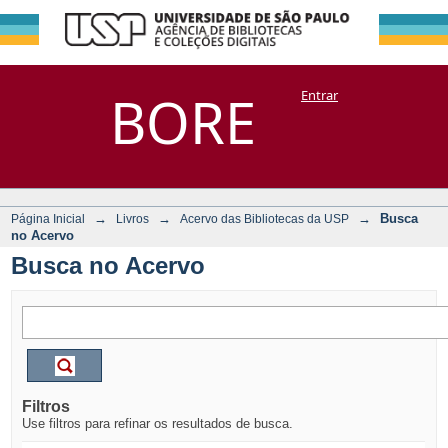
Busca no Acervo
Repositório
BORE
Entrar
DSpace/Manakin + Corisco
→
→
→
Busca
Página Inicial
Livros
Acervo das Bibliotecas da USP
no Acervo
Busca no Acervo
Filtros
Use filtros para refinar os resultados de busca.