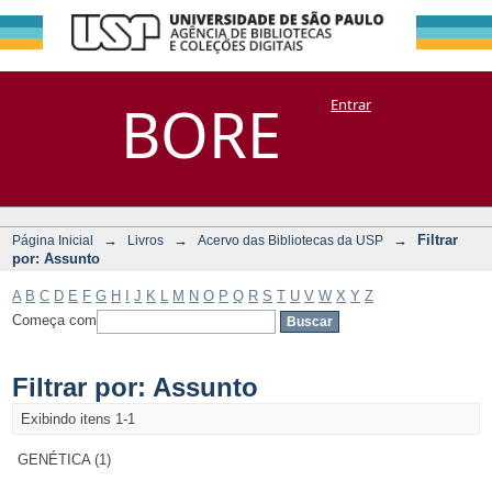
Filtrar por:
Repositório
BORE
Entrar
DSpace/Manakin + Corisco
Assunto
→
→
→
Filtrar
Página Inicial
Livros
Acervo das Bibliotecas da USP
por: Assunto
A
B
C
D
E
F
G
H
I
J
K
L
M
N
O
P
Q
R
S
T
U
V
W
X
Y
Z
Começa com
Filtrar por: Assunto
Exibindo itens 1-1
GENÉTICA (1)