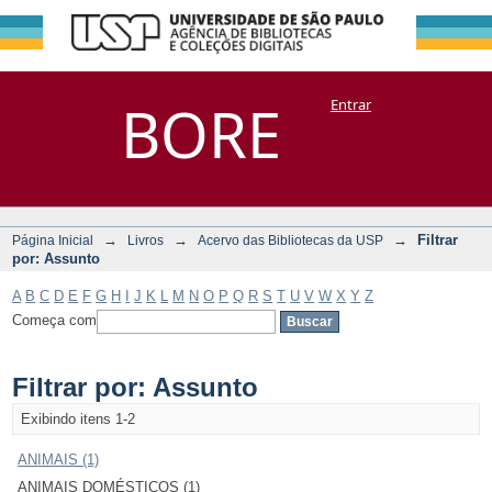
Filtrar por:
Repositório
BORE
Entrar
DSpace/Manakin + Corisco
Assunto
→
→
→
Filtrar
Página Inicial
Livros
Acervo das Bibliotecas da USP
por: Assunto
A
B
C
D
E
F
G
H
I
J
K
L
M
N
O
P
Q
R
S
T
U
V
W
X
Y
Z
Começa com
Filtrar por: Assunto
Exibindo itens 1-2
ANIMAIS (1)
ANIMAIS DOMÉSTICOS (1)