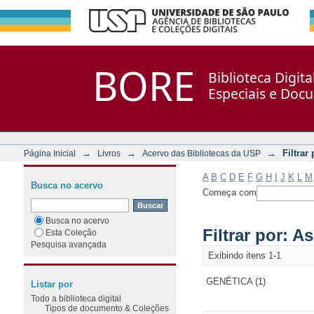
Filtrar por: Assunto
Repositório DSpace/Manakin + Corisco
BORE
Biblioteca Digit
Especiais e Doc
→
→
→
Filtrar
Página Inicial
Livros
Acervo das Bibliotecas da USP
A
B
C
D
E
F
G
H
I
J
K
L
M
Busca no acervo
Começa com
Busca no acervo
Filtrar por: A
Esta Coleção
Pesquisa avançada
Exibindo itens 1-1
GENÉTICA (1)
Listar por
Todo a biblioteca digital
Tipos de documento & Coleções