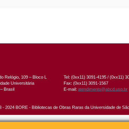
o Relógio, 109 – Bloco L
Tel: (0xx11) 3091-4195 / (0xx11) 
dade Universitária
Fax: (0xx11) 3091-1567
– Brasil
E-mail:
atendimento@abcd.usp.br
 - 2024 BORE - Bibliotecas de Obras Raras da Universidade de Sã