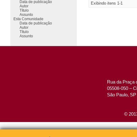
Data de publicação
Exibindo itens 1-1
Autor
Título
Assunto
Esta Comunidade
Data de publicação
Autor
Título
Assunto
Rua da Praça d
05508-050 – Ci
São Paulo, SP 
© 2013