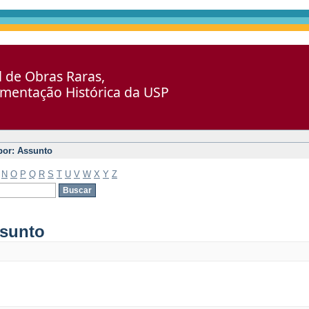
al de Obras Raras,
umentação Histórica da USP
 por: Assunto
N
O
P
Q
R
S
T
U
V
W
X
Y
Z
ssunto