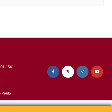
3091-1541




o Paulo