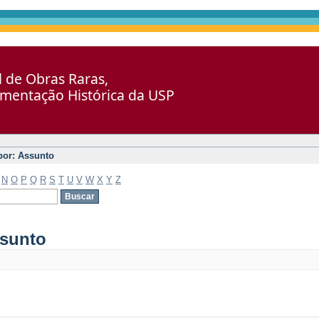
al de Obras Raras,
umentação Histórica da USP
 por: Assunto
N
O
P
Q
R
S
T
U
V
W
X
Y
Z
ssunto