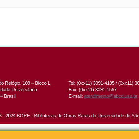
o Relógio, 109 – Bloco L
Tel: (0xx11) 3091-4195 / (0xx11) 
dade Universitária
Fax: (0xx11) 3091-1567
– Brasil
E-mail:
atendimento@abcd.usp.br
 - 2024 BORE - Bibliotecas de Obras Raras da Universidade de Sã