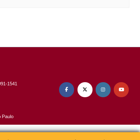
3091-1541




o Paulo