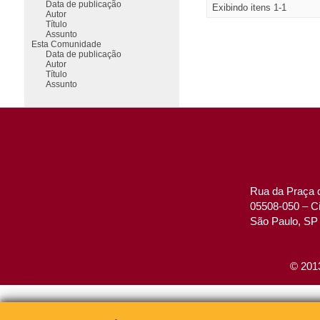
Data de publicação
Exibindo itens 1-1
Autor
Título
Assunto
Esta Comunidade
Data de publicação
Autor
Título
Assunto
Rua da Praça d
05508-050 – Ci
São Paulo, SP 
© 2013