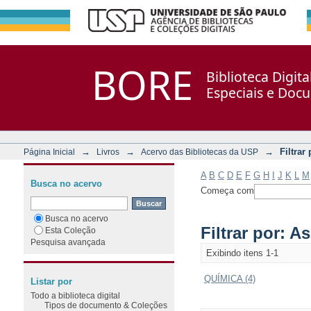
Filtrar por: Assunto
Repositório DSpace/Manakin + Corisco
BORE
Biblioteca Digit
Especiais e Doc
→
→
→
Filtrar
Página Inicial
Livros
Acervo das Bibliotecas da USP
A
B
C
D
E
F
G
H
I
J
K
L
M
Busca no acervo
Começa com
Busca no acervo
Filtrar por: A
Esta Coleção
Pesquisa avançada
Exibindo itens 1-1
QUÍMICA (4)
Listar por
Todo a biblioteca digital
Tipos de documento & Coleções