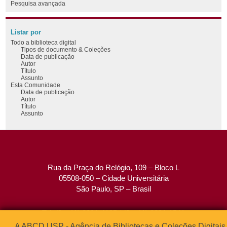
Pesquisa avançada
Listar por
Todo a biblioteca digital
Tipos de documento & Coleções
Data de publicação
Autor
Título
Assunto
Esta Comunidade
Data de publicação
Autor
Título
Assunto
Rua da Praça do Relógio, 109 – Bloco L
05508-050 – Cidade Universitária
São Paulo, SP – Brasil
Tel: (0xx11) 3091-4195 / (0xx11) 3091-1541
Fax: (0xx11) 3091-1567
A ABCD USP - Agência de Bibliotecas e Coleções Digitais