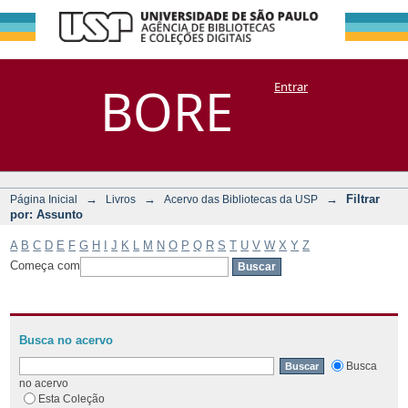
Filtrar por:
Repositório
BORE
Entrar
DSpace/Manakin + Corisco
Assunto
→
→
→
Filtrar
Página Inicial
Livros
Acervo das Bibliotecas da USP
por: Assunto
A
B
C
D
E
F
G
H
I
J
K
L
M
N
O
P
Q
R
S
T
U
V
W
X
Y
Z
Começa com
Busca no acervo
Busca
no acervo
Esta Coleção