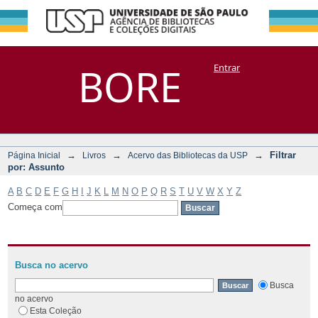
Filtrar por:
Repositório
BORE
Entrar
DSpace/Manakin + Corisco
Assunto
→
→
→
Filtrar
Página Inicial
Livros
Acervo das Bibliotecas da USP
por: Assunto
A
B
C
D
E
F
G
H
I
J
K
L
M
N
O
P
Q
R
S
T
U
V
W
X
Y
Z
Começa com
Busca no acervo
Busca
no acervo
Esta Coleção