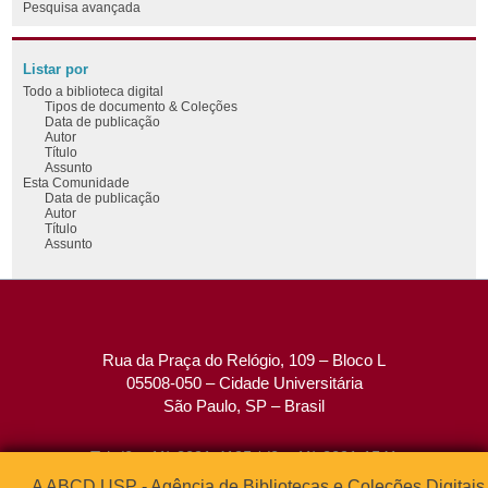
Pesquisa avançada
Listar por
Todo a biblioteca digital
Tipos de documento & Coleções
Data de publicação
Autor
Título
Assunto
Esta Comunidade
Data de publicação
Autor
Título
Assunto
Rua da Praça do Relógio, 109 – Bloco L
05508-050 – Cidade Universitária
São Paulo, SP – Brasil
Tel: (0xx11) 3091-4195 / (0xx11) 3091-1541
Fax: (0xx11) 3091-1567
A ABCD USP - Agência de Bibliotecas e Coleções Digitais