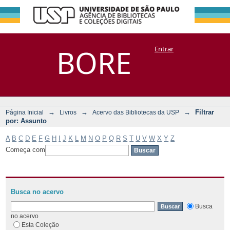
Filtrar por:
Repositório
BORE
Entrar
DSpace/Manakin + Corisco
Assunto
→
→
→
Filtrar
Página Inicial
Livros
Acervo das Bibliotecas da USP
por: Assunto
A
B
C
D
E
F
G
H
I
J
K
L
M
N
O
P
Q
R
S
T
U
V
W
X
Y
Z
Começa com
Busca no acervo
Busca
no acervo
Esta Coleção