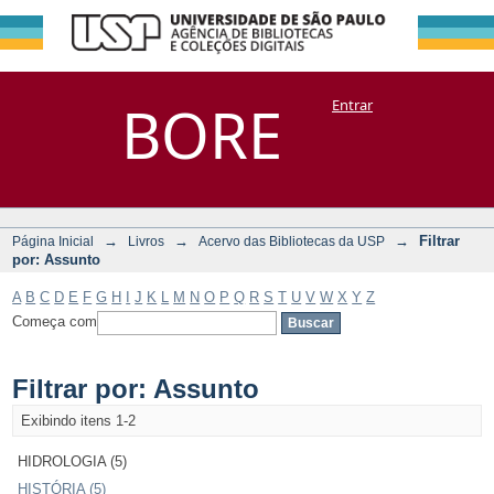
Filtrar por:
Repositório
BORE
Entrar
DSpace/Manakin + Corisco
Assunto
→
→
→
Filtrar
Página Inicial
Livros
Acervo das Bibliotecas da USP
por: Assunto
A
B
C
D
E
F
G
H
I
J
K
L
M
N
O
P
Q
R
S
T
U
V
W
X
Y
Z
Começa com
Filtrar por: Assunto
Exibindo itens 1-2
HIDROLOGIA (5)
HISTÓRIA (5)