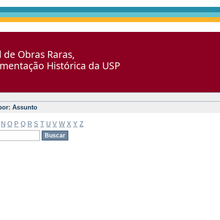
al de Obras Raras,
umentação Histórica da USP
 por: Assunto
N
O
P
Q
R
S
T
U
V
W
X
Y
Z