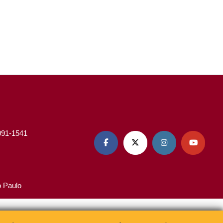
3091-1541




o Paulo