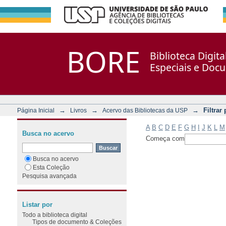
Filtrar por: Assunto
Repositório DSpace/Manakin + Corisco
BORE
Biblioteca Digit
Especiais e Doc
→
→
→
Filtrar
Página Inicial
Livros
Acervo das Bibliotecas da USP
A
B
C
D
E
F
G
H
I
J
K
L
M
Busca no acervo
Começa com
Busca no acervo
Esta Coleção
Pesquisa avançada
Listar por
Todo a biblioteca digital
Tipos de documento & Coleções