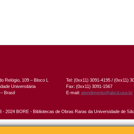
o Relógio, 109 – Bloco L
Tel: (0xx11) 3091-4195 / (0xx11) 
dade Universitária
Fax: (0xx11) 3091-1567
– Brasil
E-mail:
atendimento@abcd.usp.br
 - 2024 BORE - Bibliotecas de Obras Raras da Universidade de Sã