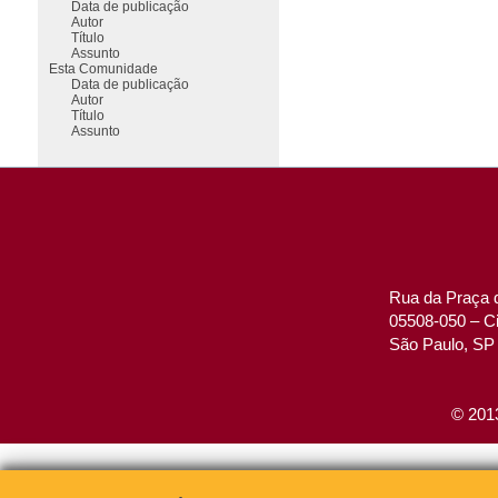
Data de publicação
Autor
Título
Assunto
Esta Comunidade
Data de publicação
Autor
Título
Assunto
Rua da Praça d
05508-050 – Ci
São Paulo, SP 
© 2013