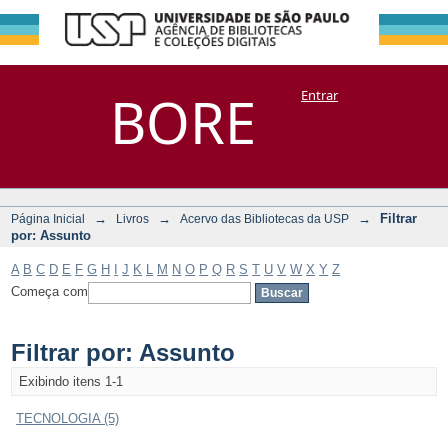
Filtrar por:
Repositório
BORE
Entrar
DSpace/Manakin + Corisco
Assunto
→
→
→
Filtrar
Página Inicial
Livros
Acervo das Bibliotecas da USP
por: Assunto
A
B
C
D
E
F
G
H
I
J
K
L
M
N
O
P
Q
R
S
T
U
V
W
X
Y
Z
Começa com
Filtrar por: Assunto
Exibindo itens 1-1
TECNOLOGIA (5)