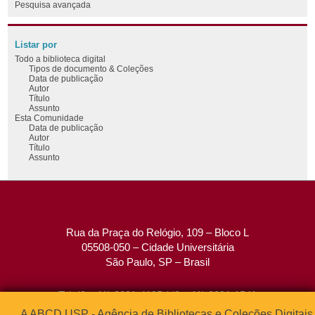
Pesquisa avançada
Listar por
Todo a biblioteca digital
Tipos de documento & Coleções
Data de publicação
Autor
Título
Assunto
Esta Comunidade
Data de publicação
Autor
Título
Assunto
Rua da Praça do Relógio, 109 – Bloco L
05508-050 – Cidade Universitária
São Paulo, SP – Brasil
Tel: (0xx11) 3091-4195 / (0xx11) 3091-1541
Fax: (0xx11) 3091-1567
A ABCD USP - Agência de Bibliotecas e Coleções Digitais