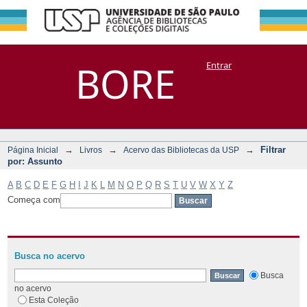
Filtrar por:
Repositório
BORE
Entrar
DSpace/Manakin + Corisco
Assunto
→
→
→
Filtrar
Página Inicial
Livros
Acervo das Bibliotecas da USP
por: Assunto
A
B
C
D
E
F
G
H
I
J
K
L
M
N
O
P
Q
R
S
T
U
V
W
X
Y
Z
Começa com
Busca no acervo
Busca
no acervo
Esta Coleção