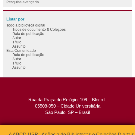
Pesquisa avançada
Listar por
Todo a biblioteca digital
Tipos de documento & Coleções
Data de publicação
Autor
Título
Assunto
Esta Comunidade
Data de publicação
Autor
Título
Assunto
Rua da Praça do Relógio, 109 – Bloco L
05508-050 – Cidade Universitária
São Paulo, SP – Brasil
Tel: (0xx11) 3091-4195 / (0xx11) 3091-1541
Fax: (0xx11) 3091-1567
A ABCD USP - Agência de Bibliotecas e Coleções Digitais