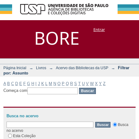
Filtrar por:
Repositório
BORE
Entrar
DSpace/Manakin + Corisco
Assunto
→
→
→
Filtrar
Página Inicial
Livros
Acervo das Bibliotecas da USP
por: Assunto
A
B
C
D
E
F
G
H
I
J
K
L
M
N
O
P
Q
R
S
T
U
V
W
X
Y
Z
Começa com
Busca no acervo
Busca
no acervo
Esta Coleção