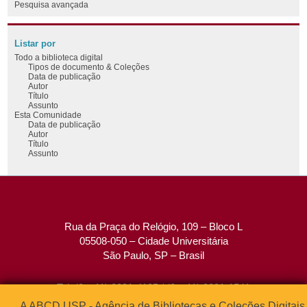
Pesquisa avançada
Listar por
Todo a biblioteca digital
Tipos de documento & Coleções
Data de publicação
Autor
Título
Assunto
Esta Comunidade
Data de publicação
Autor
Título
Assunto
Rua da Praça do Relógio, 109 – Bloco L
05508-050 – Cidade Universitária
São Paulo, SP – Brasil
Tel: (0xx11) 3091-4195 / (0xx11) 3091-1541
Fax: (0xx11) 3091-1567
A ABCD USP - Agência de Bibliotecas e Coleções Digitais