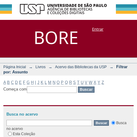
Filtrar por:
Repositório
BORE
Entrar
DSpace/Manakin + Corisco
Assunto
→
→
→
Filtrar
Página Inicial
Livros
Acervo das Bibliotecas da USP
por: Assunto
A
B
C
D
E
F
G
H
I
J
K
L
M
N
O
P
Q
R
S
T
U
V
W
X
Y
Z
Começa com
Busca no acervo
Busca
no acervo
Esta Coleção