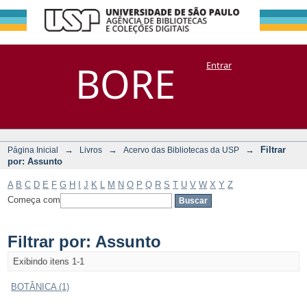
Filtrar por:
Repositório
BORE
Entrar
DSpace/Manakin + Corisco
Assunto
→
→
→
Filtrar
Página Inicial
Livros
Acervo das Bibliotecas da USP
por: Assunto
A
B
C
D
E
F
G
H
I
J
K
L
M
N
O
P
Q
R
S
T
U
V
W
X
Y
Z
Começa com
Filtrar por: Assunto
Exibindo itens 1-1
BOTÂNICA (1)