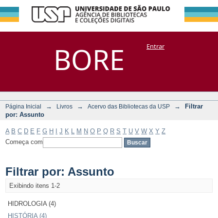
Filtrar por:
Repositório
BORE
Entrar
DSpace/Manakin + Corisco
Assunto
→
→
→
Filtrar
Página Inicial
Livros
Acervo das Bibliotecas da USP
por: Assunto
A
B
C
D
E
F
G
H
I
J
K
L
M
N
O
P
Q
R
S
T
U
V
W
X
Y
Z
Começa com
Filtrar por: Assunto
Exibindo itens 1-2
HIDROLOGIA (4)
HISTÓRIA (4)