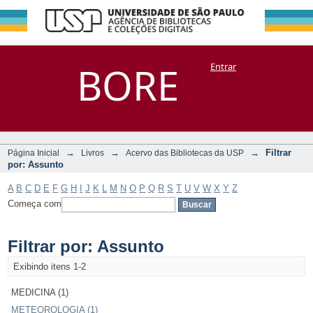
Filtrar por:
Repositório
BORE
Entrar
DSpace/Manakin + Corisco
Assunto
→
→
→
Filtrar
Página Inicial
Livros
Acervo das Bibliotecas da USP
por: Assunto
A
B
C
D
E
F
G
H
I
J
K
L
M
N
O
P
Q
R
S
T
U
V
W
X
Y
Z
Começa com
Filtrar por: Assunto
Exibindo itens 1-2
MEDICINA (1)
METEOROLOGIA (1)