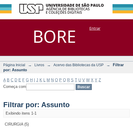
Filtrar por:
Repositório
BORE
Entrar
DSpace/Manakin + Corisco
Assunto
→
→
→
Filtrar
Página Inicial
Livros
Acervo das Bibliotecas da USP
por: Assunto
A
B
C
D
E
F
G
H
I
J
K
L
M
N
O
P
Q
R
S
T
U
V
W
X
Y
Z
Começa com
Filtrar por: Assunto
Exibindo itens 1-1
CIRURGIA (5)