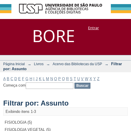
Filtrar por:
Repositório
BORE
Entrar
DSpace/Manakin + Corisco
Assunto
→
→
→
Filtrar
Página Inicial
Livros
Acervo das Bibliotecas da USP
por: Assunto
A
B
C
D
E
F
G
H
I
J
K
L
M
N
O
P
Q
R
S
T
U
V
W
X
Y
Z
Começa com
Filtrar por: Assunto
Exibindo itens 1-3
FISIOLOGIA (5)
FISIOLOGIA VEGETAL (5)