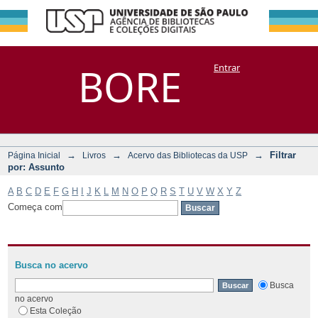
Filtrar por:
Repositório
BORE
Entrar
DSpace/Manakin + Corisco
Assunto
→
→
→
Filtrar
Página Inicial
Livros
Acervo das Bibliotecas da USP
por: Assunto
A
B
C
D
E
F
G
H
I
J
K
L
M
N
O
P
Q
R
S
T
U
V
W
X
Y
Z
Começa com
Busca no acervo
Busca
no acervo
Esta Coleção