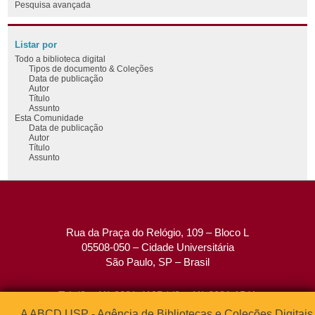
Pesquisa avançada
Listar por
Todo a biblioteca digital
Tipos de documento & Coleções
Data de publicação
Autor
Título
Assunto
Esta Comunidade
Data de publicação
Autor
Título
Assunto
Rua da Praça do Relógio, 109 – Bloco L
05508-050 – Cidade Universitária
São Paulo, SP – Brasil
Tel: (0xx11) 3091-4195 / (0xx11) 3091-1541
Fax: (0xx11) 3091-1567
A ABCD USP - Agência de Bibliotecas e Coleções Digitais