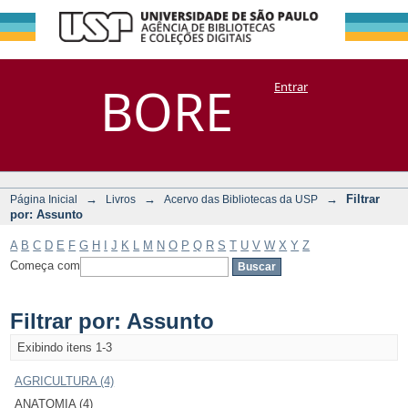
Filtrar por:
Repositório
BORE
Entrar
DSpace/Manakin + Corisco
Assunto
→
→
→
Filtrar
Página Inicial
Livros
Acervo das Bibliotecas da USP
por: Assunto
A
B
C
D
E
F
G
H
I
J
K
L
M
N
O
P
Q
R
S
T
U
V
W
X
Y
Z
Começa com
Filtrar por: Assunto
Exibindo itens 1-3
AGRICULTURA (4)
ANATOMIA (4)