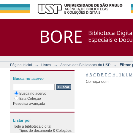
Filtrar por: Assunto
Repositório DSpace/Manakin + Corisco
BORE
Biblioteca Digit
Especiais e Doc
→
→
→
Filtrar
Página Inicial
Livros
Acervo das Bibliotecas da USP
A
B
C
D
E
F
G
H
I
J
K
L
M
Busca no acervo
Começa com
Busca no acervo
Esta Coleção
Pesquisa avançada
Listar por
Todo a biblioteca digital
Tipos de documento & Coleções