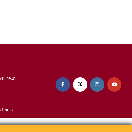
3091-1541




o Paulo