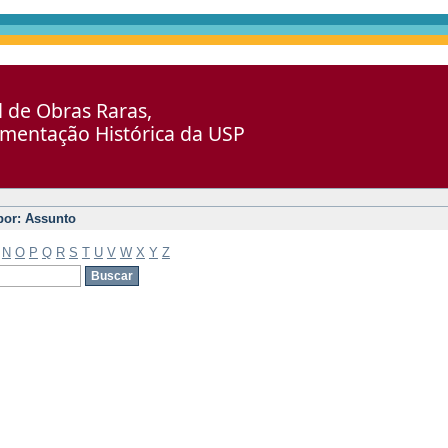
al de Obras Raras,
umentação Histórica da USP
 por: Assunto
N
O
P
Q
R
S
T
U
V
W
X
Y
Z