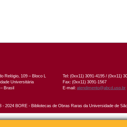
o Relógio, 109 – Bloco L
Tel: (0xx11) 3091-4195 / (0xx11) 
dade Universitária
Fax: (0xx11) 3091-1567
– Brasil
E-mail:
atendimento@abcd.usp.br
 - 2024 BORE - Bibliotecas de Obras Raras da Universidade de Sã