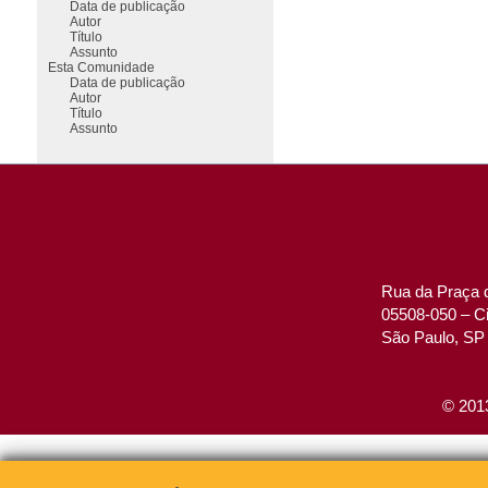
Data de publicação
Autor
Título
Assunto
Esta Comunidade
Data de publicação
Autor
Título
Assunto
Rua da Praça d
05508-050 – Ci
São Paulo, SP 
© 2013