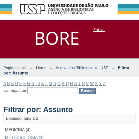
Filtrar por:
Repositório
BORE
Entrar
DSpace/Manakin + Corisco
Assunto
→
→
→
Filtrar
Página Inicial
Livros
Acervo das Bibliotecas da USP
por: Assunto
A
B
C
D
E
F
G
H
I
J
K
L
M
N
O
P
Q
R
S
T
U
V
W
X
Y
Z
Começa com
Filtrar por: Assunto
Exibindo itens 1-2
MEDICINA (4)
METEOROLOGIA (4)