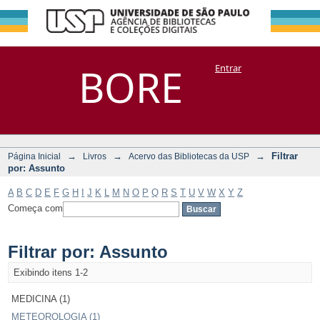
Filtrar por:
Repositório
BORE
Entrar
DSpace/Manakin + Corisco
Assunto
→
→
→
Filtrar
Página Inicial
Livros
Acervo das Bibliotecas da USP
por: Assunto
A
B
C
D
E
F
G
H
I
J
K
L
M
N
O
P
Q
R
S
T
U
V
W
X
Y
Z
Começa com
Filtrar por: Assunto
Exibindo itens 1-2
MEDICINA (1)
METEOROLOGIA (1)