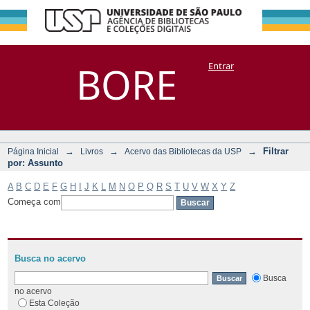
Filtrar por:
Repositório
BORE
Entrar
DSpace/Manakin + Corisco
Assunto
→
→
→
Filtrar
Página Inicial
Livros
Acervo das Bibliotecas da USP
por: Assunto
A
B
C
D
E
F
G
H
I
J
K
L
M
N
O
P
Q
R
S
T
U
V
W
X
Y
Z
Começa com
Busca no acervo
Busca
no acervo
Esta Coleção