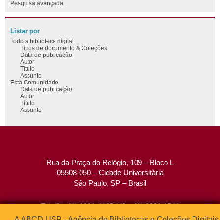
Pesquisa avançada
Listar por
Todo a biblioteca digital
Tipos de documento & Coleções
Data de publicação
Autor
Título
Assunto
Esta Comunidade
Data de publicação
Autor
Título
Assunto
Rua da Praça do Relógio, 109 – Bloco L
05508-050 – Cidade Universitária
São Paulo, SP – Brasil
Tel: (0xx11) 3091-4195 / (0xx11) 3091-1541
Fax: (0xx11) 3091-1567
A ABCD USP - Agência de Bibliotecas e Coleções Digitais