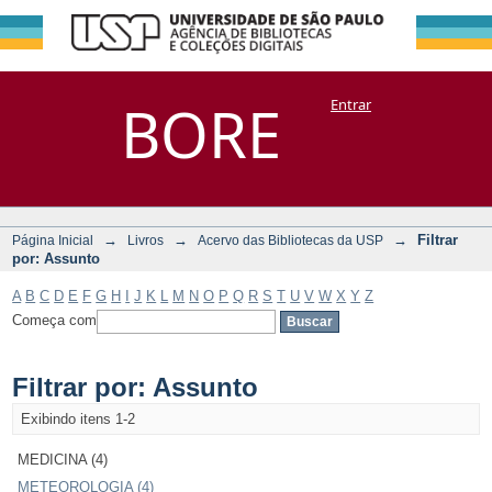
Filtrar por:
Repositório
BORE
Entrar
DSpace/Manakin + Corisco
Assunto
→
→
→
Filtrar
Página Inicial
Livros
Acervo das Bibliotecas da USP
por: Assunto
A
B
C
D
E
F
G
H
I
J
K
L
M
N
O
P
Q
R
S
T
U
V
W
X
Y
Z
Começa com
Filtrar por: Assunto
Exibindo itens 1-2
MEDICINA (4)
METEOROLOGIA (4)