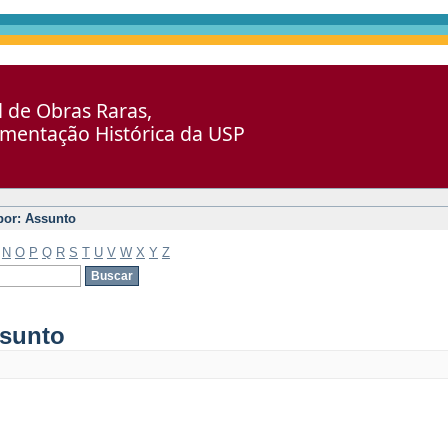
al de Obras Raras,
umentação Histórica da USP
 por: Assunto
N
O
P
Q
R
S
T
U
V
W
X
Y
Z
ssunto