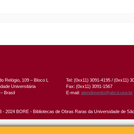
o Relógio, 109 – Bloco L
Tel: (0xx11) 3091-4195 / (0xx11) 
dade Universitária
Fax: (0xx11) 3091-1567
– Brasil
E-mail:
atendimento@abcd.usp.br
 - 2024 BORE - Bibliotecas de Obras Raras da Universidade de Sã