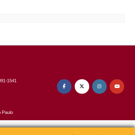
3091-1541




o Paulo