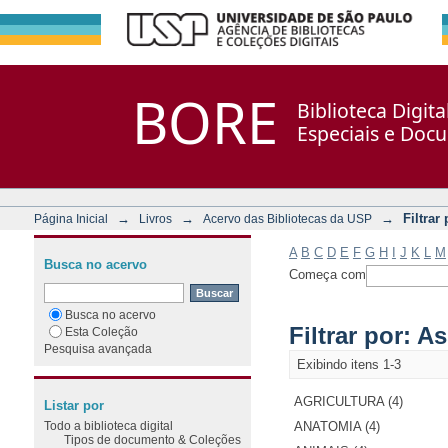
Filtrar por: Assunto
Repositório DSpace/Manakin + Corisco
BORE
Biblioteca Digit
Especiais e Doc
→
→
→
Filtrar
Página Inicial
Livros
Acervo das Bibliotecas da USP
A
B
C
D
E
F
G
H
I
J
K
L
M
Busca no acervo
Começa com
Busca no acervo
Filtrar por: A
Esta Coleção
Pesquisa avançada
Exibindo itens 1-3
AGRICULTURA (4)
Listar por
Todo a biblioteca digital
ANATOMIA (4)
Tipos de documento & Coleções