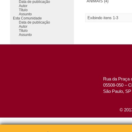
ANIMAIS (4)
Data de publicação
Autor
Título
Assunto
Exibindo itens 1-3
Esta Comunidade
Data de publicação
Autor
Título
Assunto
Rua da Praça d
05508-050 – Ci
São Paulo, SP 
© 2013