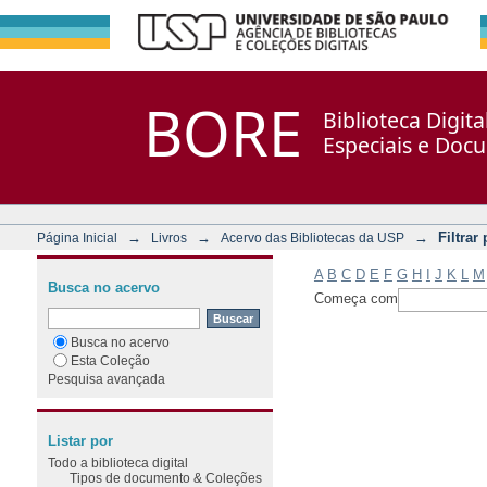
Filtrar por: Assunto
Repositório DSpace/Manakin + Corisco
BORE
Biblioteca Digit
Especiais e Doc
→
→
→
Filtrar
Página Inicial
Livros
Acervo das Bibliotecas da USP
A
B
C
D
E
F
G
H
I
J
K
L
M
Busca no acervo
Começa com
Busca no acervo
Esta Coleção
Pesquisa avançada
Listar por
Todo a biblioteca digital
Tipos de documento & Coleções