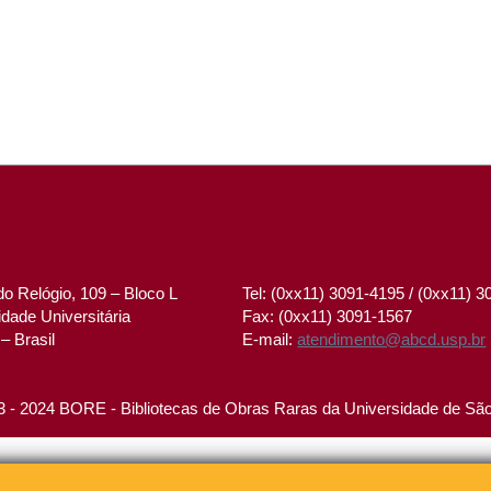
o Relógio, 109 – Bloco L
Tel: (0xx11) 3091-4195 / (0xx11) 
dade Universitária
Fax: (0xx11) 3091-1567
– Brasil
E-mail:
atendimento@abcd.usp.br
 - 2024 BORE - Bibliotecas de Obras Raras da Universidade de Sã