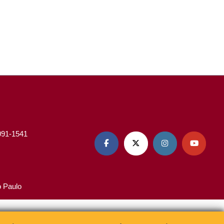
3091-1541




o Paulo