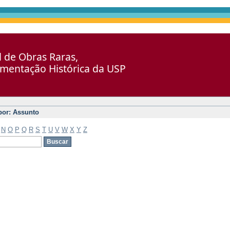
al de Obras Raras,
umentação Histórica da USP
 por: Assunto
N
O
P
Q
R
S
T
U
V
W
X
Y
Z