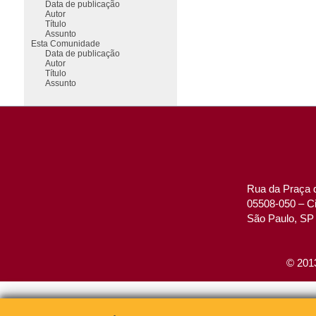
Data de publicação
Autor
Título
Assunto
Esta Comunidade
Data de publicação
Autor
Título
Assunto
Rua da Praça d
05508-050 – Ci
São Paulo, SP 
© 2013