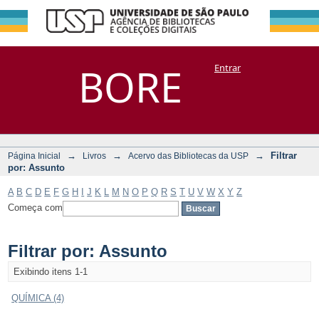
Filtrar por:
Repositório
BORE
Entrar
DSpace/Manakin + Corisco
Assunto
→
→
→
Filtrar
Página Inicial
Livros
Acervo das Bibliotecas da USP
por: Assunto
A
B
C
D
E
F
G
H
I
J
K
L
M
N
O
P
Q
R
S
T
U
V
W
X
Y
Z
Começa com
Filtrar por: Assunto
Exibindo itens 1-1
QUÍMICA (4)