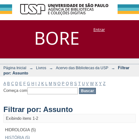
Filtrar por:
Repositório
BORE
Entrar
DSpace/Manakin + Corisco
Assunto
→
→
→
Filtrar
Página Inicial
Livros
Acervo das Bibliotecas da USP
por: Assunto
A
B
C
D
E
F
G
H
I
J
K
L
M
N
O
P
Q
R
S
T
U
V
W
X
Y
Z
Começa com
Filtrar por: Assunto
Exibindo itens 1-2
HIDROLOGIA (5)
HISTÓRIA (5)