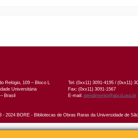
o Relógio, 109 – Bloco L
Tel: (0xx11) 3091-4195 / (0xx11) 
dade Universitária
Fax: (0xx11) 3091-1567
– Brasil
E-mail:
atendimento@abcd.usp.br
 - 2024 BORE - Bibliotecas de Obras Raras da Universidade de Sã