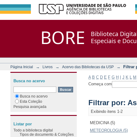
Filtrar por: Assunto
Repositório DSpace/Manakin + Corisco
BORE
Biblioteca Digit
Especiais e Doc
→
→
→
Filtrar
Página Inicial
Livros
Acervo das Bibliotecas da USP
A
B
C
D
E
F
G
H
I
J
K
L
M
Busca no acervo
Começa com
Busca no acervo
Filtrar por: A
Esta Coleção
Pesquisa avançada
Exibindo itens 1-2
MEDICINA (5)
Listar por
Todo a biblioteca digital
METEOROLOGIA (5)
Tipos de documento & Coleções