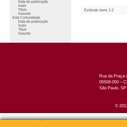
Data de publicação
Autor
Título
Exibindo itens 1-2
Assunto
Esta Comunidade
Data de publicação
Autor
Título
Assunto
Rua da Praça d
05508-050 – Ci
São Paulo, SP 
© 2013