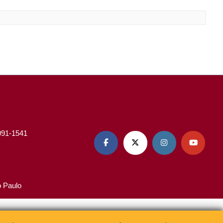
3091-1541




o Paulo