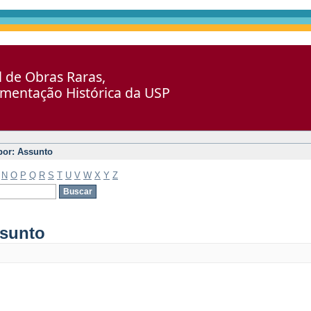
al de Obras Raras,
umentação Histórica da USP
 por: Assunto
N
O
P
Q
R
S
T
U
V
W
X
Y
Z
ssunto