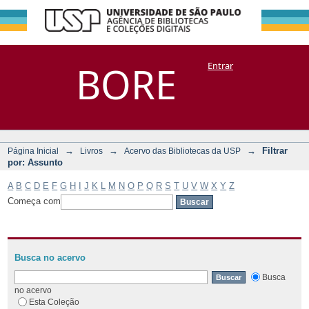
Filtrar por:
Repositório
BORE
Entrar
DSpace/Manakin + Corisco
Assunto
→
→
→
Filtrar
Página Inicial
Livros
Acervo das Bibliotecas da USP
por: Assunto
A
B
C
D
E
F
G
H
I
J
K
L
M
N
O
P
Q
R
S
T
U
V
W
X
Y
Z
Começa com
Busca no acervo
Busca
no acervo
Esta Coleção