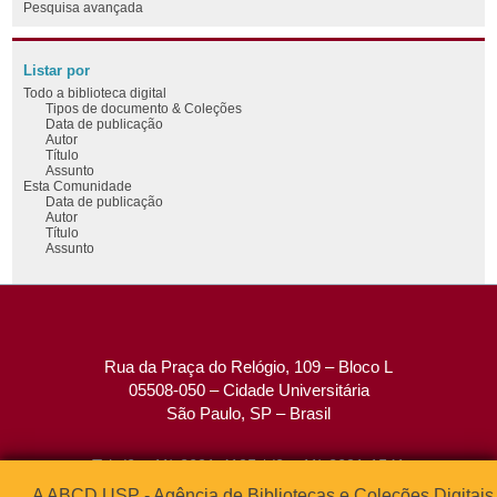
Pesquisa avançada
Listar por
Todo a biblioteca digital
Tipos de documento & Coleções
Data de publicação
Autor
Título
Assunto
Esta Comunidade
Data de publicação
Autor
Título
Assunto
Rua da Praça do Relógio, 109 – Bloco L
05508-050 – Cidade Universitária
São Paulo, SP – Brasil
Tel: (0xx11) 3091-4195 / (0xx11) 3091-1541
Fax: (0xx11) 3091-1567
A ABCD USP - Agência de Bibliotecas e Coleções Digitais