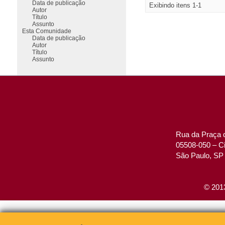
Data de publicação
Exibindo itens 1-1
Autor
Título
Assunto
Esta Comunidade
Data de publicação
Autor
Título
Assunto
Rua da Praça d
05508-050 – Ci
São Paulo, SP 
© 2013