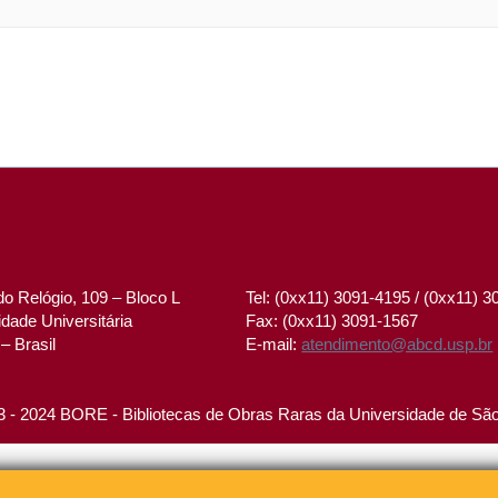
o Relógio, 109 – Bloco L
Tel: (0xx11) 3091-4195 / (0xx11) 
dade Universitária
Fax: (0xx11) 3091-1567
– Brasil
E-mail:
atendimento@abcd.usp.br
 - 2024 BORE - Bibliotecas de Obras Raras da Universidade de Sã