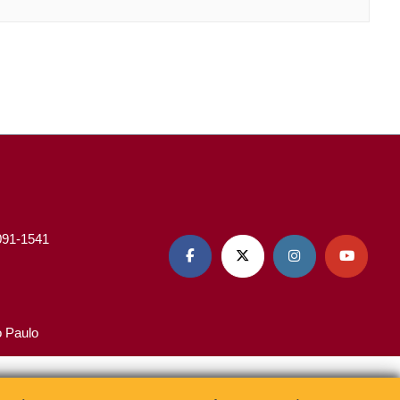
3091-1541




o Paulo