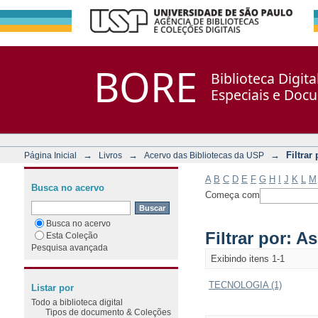
Filtrar por: Assunto
Repositório DSpace/Manakin + Corisco
BORE
Biblioteca Digit
Especiais e Doc
→
→
→
Filtrar
Página Inicial
Livros
Acervo das Bibliotecas da USP
A
B
C
D
E
F
G
H
I
J
K
L
M
Busca no acervo
Começa com
Busca no acervo
Filtrar por: A
Esta Coleção
Pesquisa avançada
Exibindo itens 1-1
TECNOLOGIA (1)
Listar por
Todo a biblioteca digital
Tipos de documento & Coleções