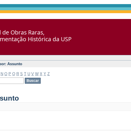
al de Obras Raras,
umentação Histórica da USP
 por: Assunto
N
O
P
Q
R
S
T
U
V
W
X
Y
Z
ssunto