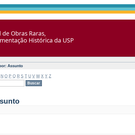
al de Obras Raras,
umentação Histórica da USP
 por: Assunto
N
O
P
Q
R
S
T
U
V
W
X
Y
Z
ssunto