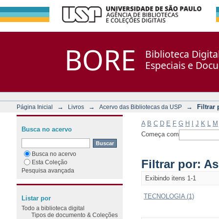
Filtrar por: Assunto
Repositório DSpace/Manakin + Corisco
BORE
Biblioteca Digit
Especiais e Doc
→
→
→
Filtrar
Página Inicial
Livros
Acervo das Bibliotecas da USP
A
B
C
D
E
F
G
H
I
J
K
L
M
Busca no acervo
Começa com
Busca no acervo
Filtrar por: A
Esta Coleção
Pesquisa avançada
Exibindo itens 1-1
TECNOLOGIA (1)
Listar por
Todo a biblioteca digital
Tipos de documento & Coleções