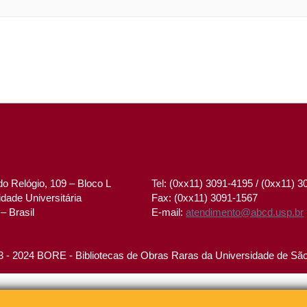
o Relógio, 109 – Bloco L
Tel: (0xx11) 3091-4195 / (0xx11) 
dade Universitária
Fax: (0xx11) 3091-1567
– Brasil
E-mail:
atendimento@abcd.usp.br
 - 2024 BORE - Bibliotecas de Obras Raras da Universidade de Sã