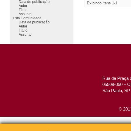
Data de publicação
Exibindo itens 1-1
Autor
Título
Assunto
Esta Comunidade
Data de publicação
Autor
Título
Assunto
Rua da Praça d
05508-050 – Ci
São Paulo, SP 
© 2013