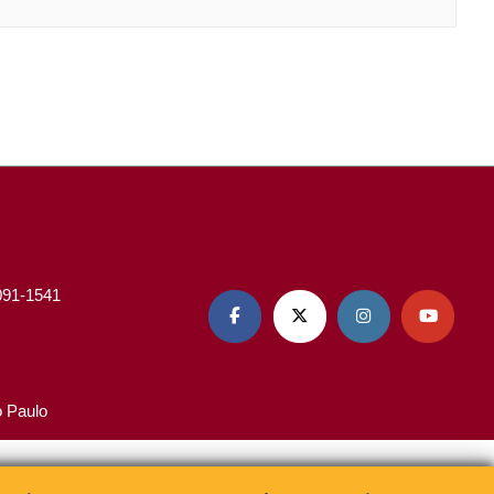
3091-1541




o Paulo