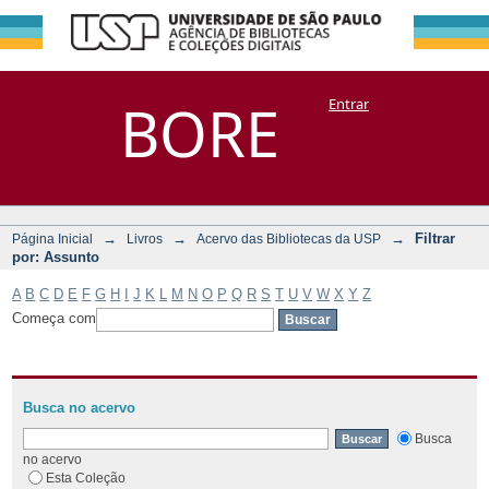
Filtrar por:
Repositório
BORE
Entrar
DSpace/Manakin + Corisco
Assunto
→
→
→
Filtrar
Página Inicial
Livros
Acervo das Bibliotecas da USP
por: Assunto
A
B
C
D
E
F
G
H
I
J
K
L
M
N
O
P
Q
R
S
T
U
V
W
X
Y
Z
Começa com
Busca no acervo
Busca
no acervo
Esta Coleção