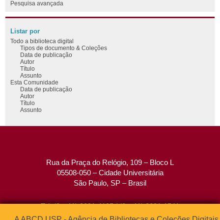
Pesquisa avançada
Listar por
Todo a biblioteca digital
Tipos de documento & Coleções
Data de publicação
Autor
Título
Assunto
Esta Comunidade
Data de publicação
Autor
Título
Assunto
Rua da Praça do Relógio, 109 – Bloco L
05508-050 – Cidade Universitária
São Paulo, SP – Brasil
Tel: (0xx11) 3091-4195 / (0xx11) 3091-1541
Fax: (0xx11) 3091-1567
A ABCD USP - Agência de Bibliotecas e Coleções Digitais