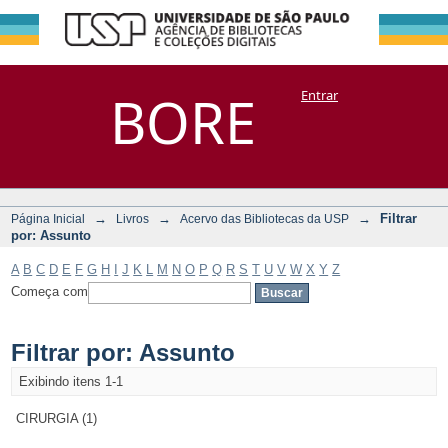
Filtrar por:
Repositório
BORE
Entrar
DSpace/Manakin + Corisco
Assunto
→
→
→
Filtrar
Página Inicial
Livros
Acervo das Bibliotecas da USP
por: Assunto
A
B
C
D
E
F
G
H
I
J
K
L
M
N
O
P
Q
R
S
T
U
V
W
X
Y
Z
Começa com
Filtrar por: Assunto
Exibindo itens 1-1
CIRURGIA (1)