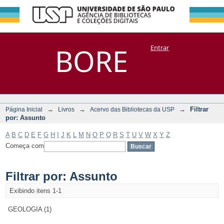
Filtrar por:
Repositório
BORE
Entrar
DSpace/Manakin + Corisco
Assunto
→
→
→
Filtrar
Página Inicial
Livros
Acervo das Bibliotecas da USP
por: Assunto
A
B
C
D
E
F
G
H
I
J
K
L
M
N
O
P
Q
R
S
T
U
V
W
X
Y
Z
Começa com
Filtrar por: Assunto
Exibindo itens 1-1
GEOLOGIA (1)