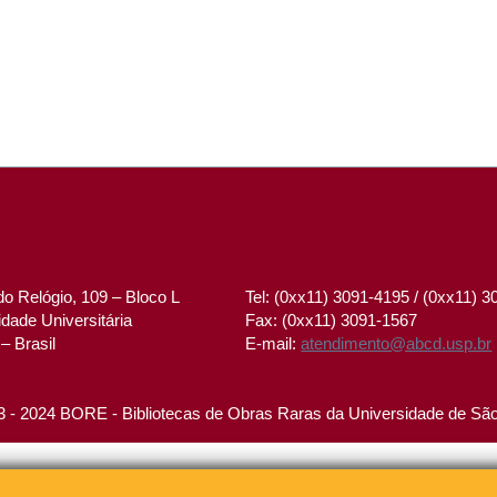
o Relógio, 109 – Bloco L
Tel: (0xx11) 3091-4195 / (0xx11) 
dade Universitária
Fax: (0xx11) 3091-1567
– Brasil
E-mail:
atendimento@abcd.usp.br
 - 2024 BORE - Bibliotecas de Obras Raras da Universidade de Sã