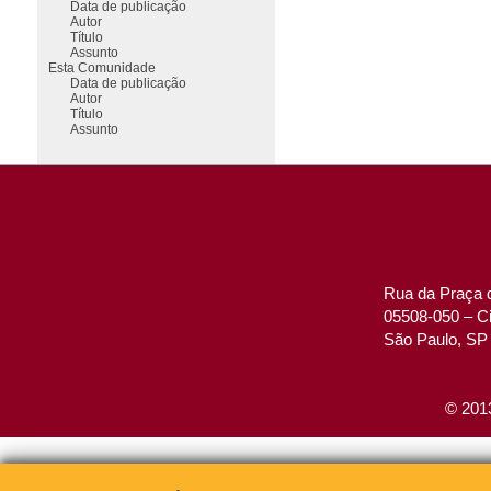
Data de publicação
Autor
Título
Assunto
Esta Comunidade
Data de publicação
Autor
Título
Assunto
Rua da Praça d
05508-050 – Ci
São Paulo, SP 
© 2013