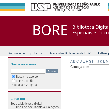
Filtrar por: Assunto
Repositório DSpace/Manakin + Corisco
BORE
Biblioteca Digit
Especiais e Doc
→
→
→
Filtrar
Página Inicial
Livros
Acervo das Bibliotecas da USP
A
B
C
D
E
F
G
H
I
J
K
L
M
Busca no acervo
Começa com
Busca no acervo
Esta Coleção
Pesquisa avançada
Listar por
Todo a biblioteca digital
Tipos de documento & Coleções