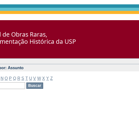
al de Obras Raras,
umentação Histórica da USP
 por: Assunto
N
O
P
Q
R
S
T
U
V
W
X
Y
Z