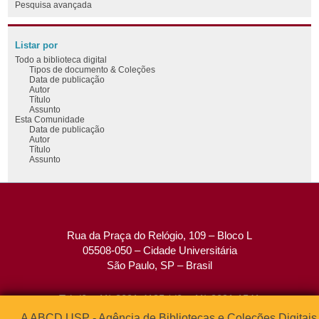
Pesquisa avançada
Listar por
Todo a biblioteca digital
Tipos de documento & Coleções
Data de publicação
Autor
Título
Assunto
Esta Comunidade
Data de publicação
Autor
Título
Assunto
Rua da Praça do Relógio, 109 – Bloco L
05508-050 – Cidade Universitária
São Paulo, SP – Brasil
Tel: (0xx11) 3091-4195 / (0xx11) 3091-1541
Fax: (0xx11) 3091-1567
A ABCD USP - Agência de Bibliotecas e Coleções Digitais