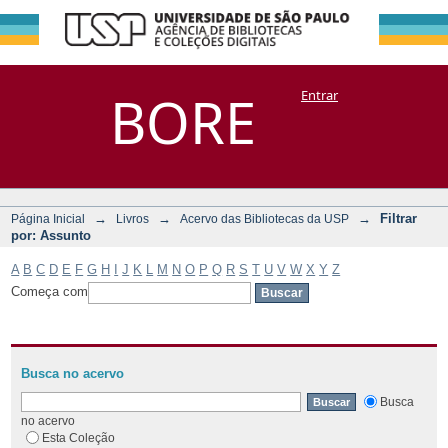
Filtrar por:
Repositório
BORE
Entrar
DSpace/Manakin + Corisco
Assunto
→
→
→
Filtrar
Página Inicial
Livros
Acervo das Bibliotecas da USP
por: Assunto
A
B
C
D
E
F
G
H
I
J
K
L
M
N
O
P
Q
R
S
T
U
V
W
X
Y
Z
Começa com
Busca no acervo
Busca
no acervo
Esta Coleção