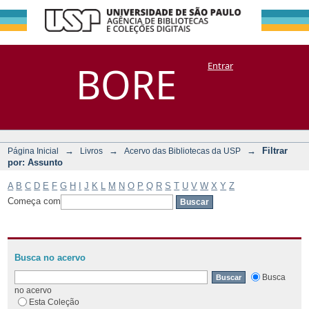
Filtrar por:
Repositório
BORE
Entrar
DSpace/Manakin + Corisco
Assunto
→
→
→
Filtrar
Página Inicial
Livros
Acervo das Bibliotecas da USP
por: Assunto
A
B
C
D
E
F
G
H
I
J
K
L
M
N
O
P
Q
R
S
T
U
V
W
X
Y
Z
Começa com
Busca no acervo
Busca
no acervo
Esta Coleção