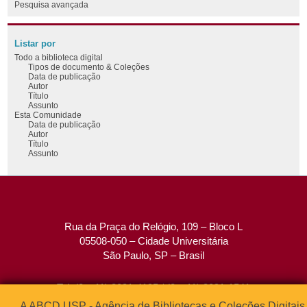
Pesquisa avançada
Listar por
Todo a biblioteca digital
Tipos de documento & Coleções
Data de publicação
Autor
Título
Assunto
Esta Comunidade
Data de publicação
Autor
Título
Assunto
Rua da Praça do Relógio, 109 – Bloco L
05508-050 – Cidade Universitária
São Paulo, SP – Brasil
Tel: (0xx11) 3091-4195 / (0xx11) 3091-1541
Fax: (0xx11) 3091-1567
A ABCD USP - Agência de Bibliotecas e Coleções Digitais