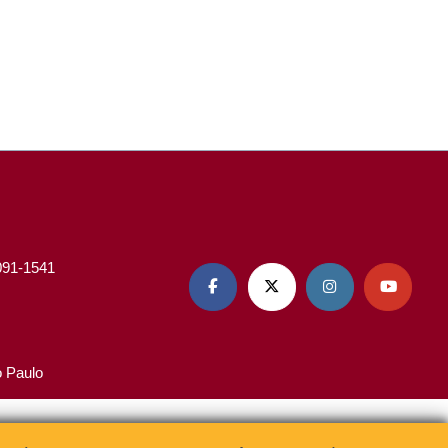
3091-1541




o Paulo