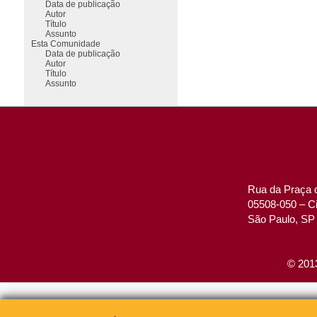
Data de publicação
Autor
Título
Assunto
Esta Comunidade
Data de publicação
Autor
Título
Assunto
Rua da Praça d
05508-050 – Ci
São Paulo, SP 
© 2013