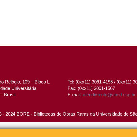
o Relógio, 109 – Bloco L
Tel: (0xx11) 3091-4195 / (0xx11) 
dade Universitária
Fax: (0xx11) 3091-1567
– Brasil
E-mail:
atendimento@abcd.usp.br
 - 2024 BORE - Bibliotecas de Obras Raras da Universidade de Sã