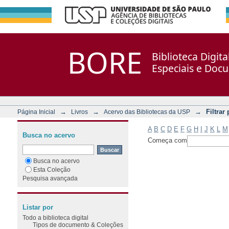
Filtrar por: Assunto
Repositório DSpace/Manakin + Corisco
BORE
Biblioteca Digit
Especiais e Doc
→
→
→
Filtrar
Página Inicial
Livros
Acervo das Bibliotecas da USP
A
B
C
D
E
F
G
H
I
J
K
L
M
Busca no acervo
Começa com
Busca no acervo
Esta Coleção
Pesquisa avançada
Listar por
Todo a biblioteca digital
Tipos de documento & Coleções