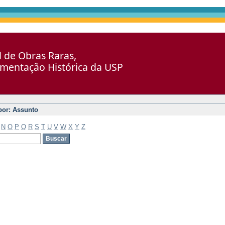
al de Obras Raras,
umentação Histórica da USP
 por: Assunto
N
O
P
Q
R
S
T
U
V
W
X
Y
Z